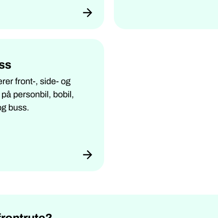
ass
rer front-, side- og
 på personbil, bobil,
 og buss.
frontrute?