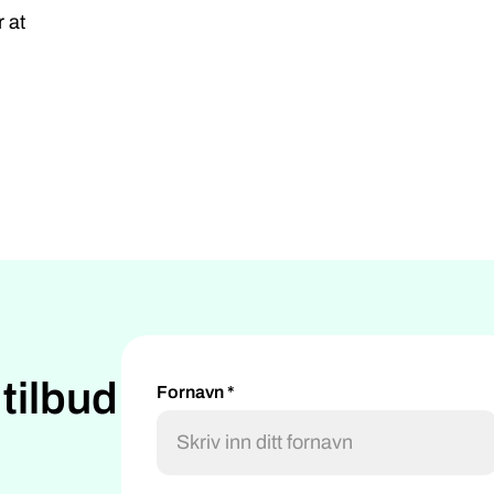
r at
 tilbud
Fornavn *