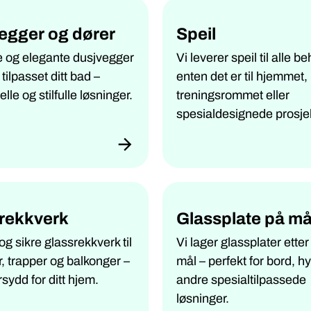
egger og dører
Speil
 og elegante dusjvegger
Vi leverer speil til alle be
tilpasset ditt bad –
enten det er til hjemmet,
lle og stilfulle løsninger.
treningsrommet eller
spesialdesignede prosjek
rekkverk
Glassplate på må
og sikre glassrekkverk til
Vi lager glassplater etter
r, trapper og balkonger –
mål – perfekt for bord, hy
sydd for ditt hjem.
andre spesialtilpassede
løsninger.