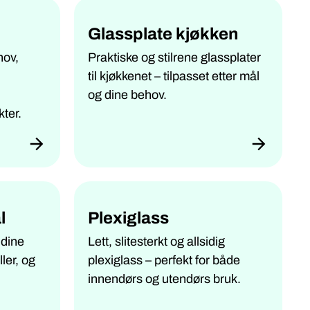
Glassplate kjøkken
hov,
Praktiske og stilrene glassplater
til kjøkkenet – tilpasset etter mål
og dine behov.
ter.
l
Plexiglass
 dine
Lett, slitesterkt og allsidig
ller, og
plexiglass – perfekt for både
innendørs og utendørs bruk.