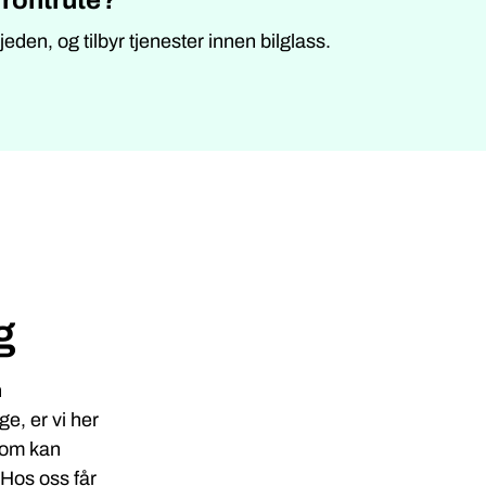
kjeden, og tilbyr tjenester innen bilglass.
g
n
e, er vi her
 som kan
 Hos oss får