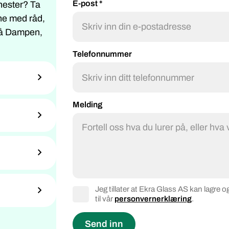
E-post *
nester? Ta
rne med råd,
 på Dampen,
Telefonnummer
Melding
Jeg tillater at Ekra Glass AS kan lagr
til vår
personvernerklæring
.