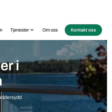
m
Tjenester
Om oss
Kontakt oss
er i
n
kreddersydd