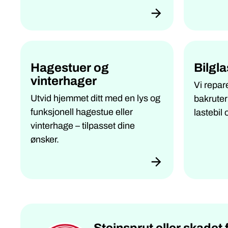
Hagestuer og
Bilgl
vinterhager
Vi repare
Utvid hjemmet ditt med en lys og
bakruter
funksjonell hagestue eller
lastebil
vinterhage – tilpasset dine
ønsker.
Steinsprut eller skadet 