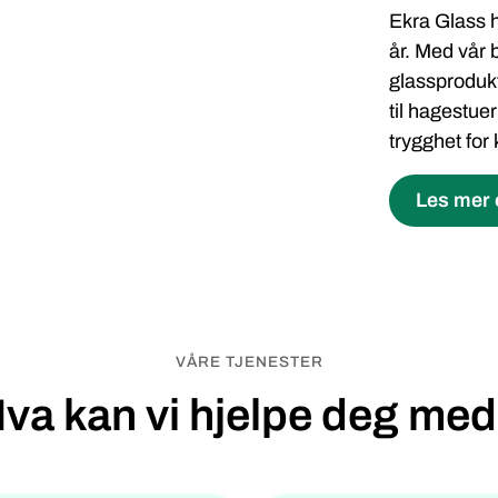
Ekra Glass h
år. Med vår 
glassprodukt
til hagestuer
trygghet for 
Les mer
VÅRE TJENESTER
va kan vi hjelpe deg me